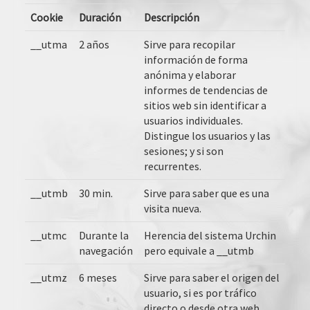
Cookie
Duración
Descripción
__utma
2 años
Sirve para recopilar
información de forma
anónima y elaborar
informes de tendencias de
sitios web sin identificar a
usuarios individuales.
Distingue los usuarios y las
sesiones; y si son
recurrentes.
__utmb
30 min.
Sirve para saber que es una
visita nueva.
__utmc
Durante la
Herencia del sistema Urchin
navegación
pero equivale a __utmb
__utmz
6 meses
Sirve para saber el origen del
usuario, si es por tráfico
directo o desde otra web