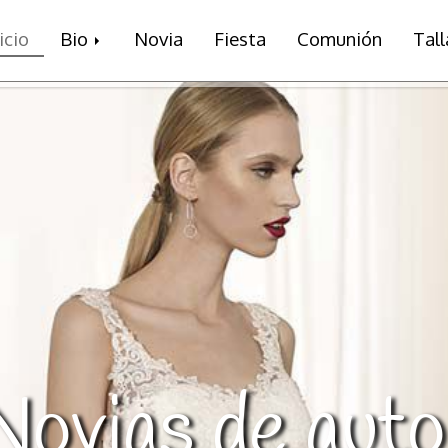
icio
Bio
Novia
Fiesta
Comunión
Tal
Novias de auto