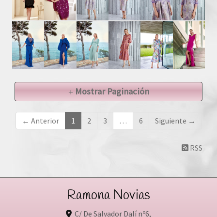
Mostrar Paginación
← Anterior
1
2
3
…
6
Siguiente →
RSS
Ramona Novias
C/ De Salvador Dalí nº6,