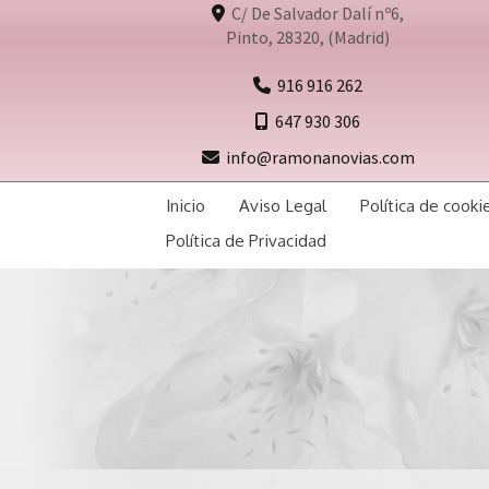
C/ De Salvador Dalí nº6,
Pinto
,
28320
,
(Madrid)
916 916 262
647 930 306
info
ramonanovias.com
Inicio
Aviso Legal
Política de cooki
Política de Privacidad